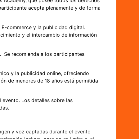
rs Academy
, que posee todos los derechos
l participante acepta plenamente y de forma
 E-commerce y la publicidad digital.
nocimiento y el intercambio de información
. Se recomienda a los participantes
co y la publicidad online, ofreciendo
ción de menores de 18 años está permitida
 evento. Los detalles sobre las
adas.
magen y voz captadas durante el evento
ización incluye, pero no se limita a, el