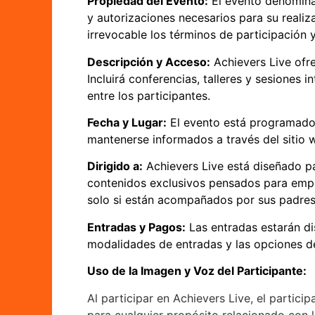
Propiedad del Evento:
El evento denomina
y autorizaciones necesarios para su realiz
irrevocable los términos de participación 
Descripción y Acceso:
Achievers Live ofre
Incluirá conferencias, talleres y sesiones 
entre los participantes.
Fecha y Lugar:
El evento está programado i
mantenerse informados a través del sitio w
Dirigido a:
Achievers Live está diseñado pa
contenidos exclusivos pensados para empre
solo si están acompañados por sus padres 
Entradas y Pagos:
Las entradas estarán dis
modalidades de entradas y las opciones de
Uso de la Imagen y Voz del Participante:
Al participar en Achievers Live, el parti
para cualquier propósito relacionado con l