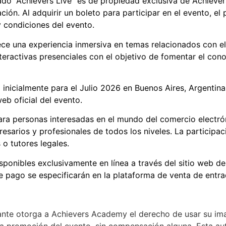
do “Achievers Live” es de propiedad exclusiva de
Achieve
ación. Al adquirir un boleto para participar en el evento, e
y condiciones del evento.
ce una experiencia inmersiva en temas relacionados con el
interactivas presenciales con el objetivo de fomentar el co
nicialmente para el Julio 2026 en Buenos Aires, Argentina
eb oficial del evento.
ra personas interesadas en el mundo del comercio electróni
sarios y profesionales de todos los niveles. La participa
o tutores legales.
ponibles exclusivamente en línea a través del sitio web del
 pago se especificarán en la plataforma de venta de entr
cipante otorga a Achievers Academy el derecho de usar su i
a promoción del evento, sin compensación alguna. Esta autor