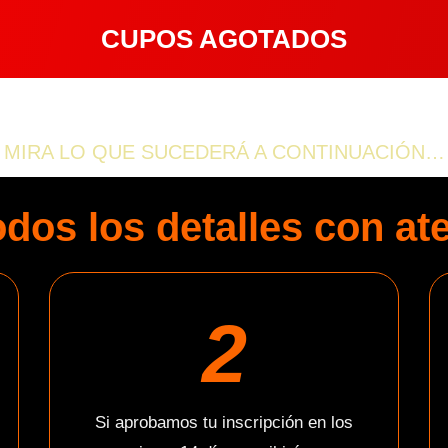
CUPOS AGOTADOS
ICIDADES! EL PASO FIN
MIRA
LO QUE SUCEDERÁ A CONTINUACIÓN…
odos los detalles con at
2
Si aprobamos tu inscripción en los