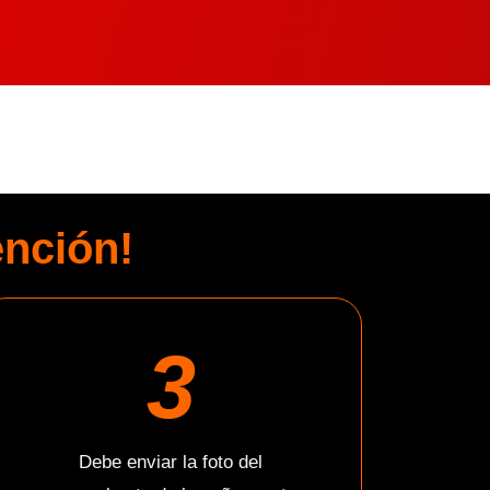
AL #3
ención!
3
Debe enviar la foto del